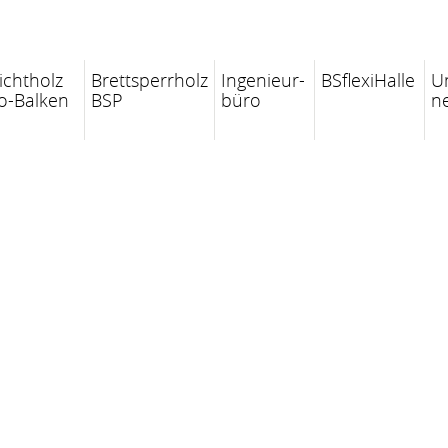
ichtholz
Brettsperrholz
Ingenieur-
BSflexiHalle
U
o-Balken
BSP
büro
n