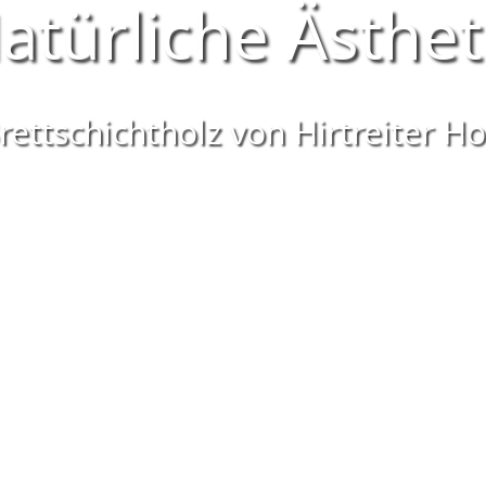
atürliche Ästhet
rettschichtholz von Hirtreiter H