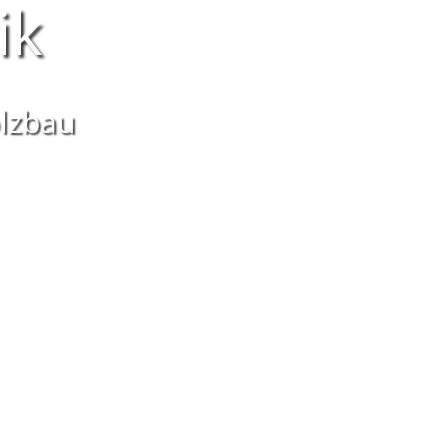
ik
olzbau