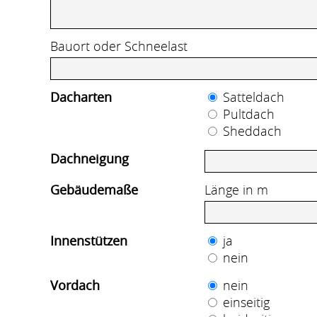
Bauort oder Schneelast
Dacharten
Satteldach
Pultdach
Sheddach
Dachneigung
Gebäudemaße
Länge in m
Innenstützen
ja
nein
Vordach
nein
einseitig