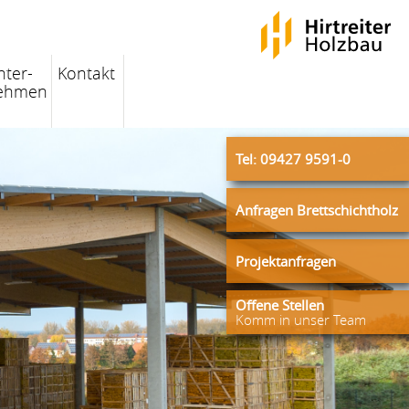
nter-
Kontakt
ehmen
Tel: 09427 9591-0
Anfragen Brettschichtholz
Projektanfragen
Offene Stellen
Komm in unser Team